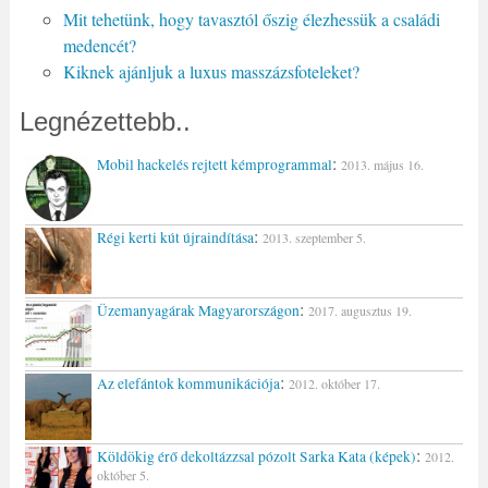
Mit tehetünk, hogy tavasztól őszig élezhessük a családi
medencét?
Kiknek ajánljuk a luxus masszázsfoteleket?
Legnézettebb..
:
Mobil hackelés rejtett kémprogrammal
2013. május 16.
:
Régi kerti kút újraindítása
2013. szeptember 5.
:
Üzemanyagárak Magyarországon
2017. augusztus 19.
:
Az elefántok kommunikációja
2012. október 17.
:
Köldökig érő dekoltázzsal pózolt Sarka Kata (képek)
2012.
október 5.