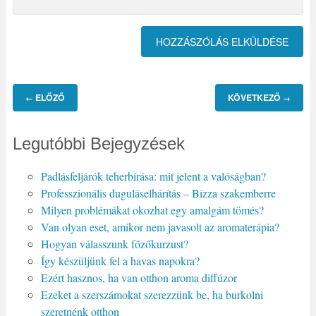
ELŐZŐ
KÖVETKEZŐ
←
→
Legutóbbi Bejegyzések
Padlásfeljárók teherbírása: mit jelent a valóságban?
Professzionális duguláselhárítás – Bízza szakemberre
Milyen problémákat okozhat egy amalgám tömés?
Van olyan eset, amikor nem javasolt az aromaterápia?
Hogyan válasszunk főzőkurzust?
Így készüljünk fel a havas napokra?
Ezért hasznos, ha van otthon aroma diffúzor
Ezeket a szerszámokat szerezzünk be, ha burkolni
szeretnénk otthon