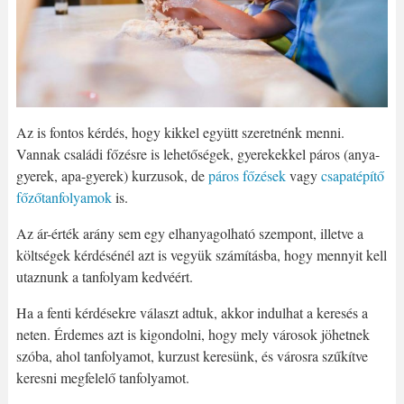
Az is fontos kérdés, hogy kikkel együtt szeretnénk menni.
Vannak családi főzésre is lehetőségek, gyerekekkel páros (anya-
gyerek, apa-gyerek) kurzusok, de
páros főzések
vagy
csapatépítő
főzőtanfolyamok
is.
Az ár-érték arány sem egy elhanyagolható szempont, illetve a
költségek kérdésénél azt is vegyük számításba, hogy mennyit kell
utaznunk a tanfolyam kedvéért.
Ha a fenti kérdésekre választ adtuk, akkor indulhat a keresés a
neten. Érdemes azt is kigondolni, hogy mely városok jöhetnek
szóba, ahol tanfolyamot, kurzust keresünk, és városra szűkítve
keresni megfelelő tanfolyamot.