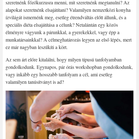
szeretnénk főzőkurzusra menni, mit szeretnénk megtanulni? Az
alapokat szeretnénk elsajátítani? Valamilyen nemzetközi konyha
ízvilágát ismernénk meg, esetleg étrendváltás előtt állunk, és a
speciális diéta elsajátítása a célunk? Netalántán egy közös
élményre vágyunk a párunkkal, a gyerekekkel, vagy épp a
munkatársainkkal? A célmeghatározás legyen az első lépés, mert
ez már nagyban leszűkíti a kört.
Az sem árt előre kitalálni, hogy milyen típusú tanfolyamban
gondolkodunk. Egynapos, pár órás workshopban gondolkodunk,
vagy inkább egy hosszabb tanfolyam a cél, ami esetleg
valamilyen tanúsítványt is ad?