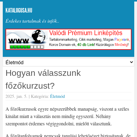
KATALOGUSA.HU
Érdekes tartalmak és infók..
Hogyan válasszunk
főzőkurzust?
2025. jan. 5. |
Kategória:
Életmód
A főzőkurzusok egyre népszerűbbek manapság, viszont a széles
kínálat miatt a választás nem mindig egyszerű. Néhány
szempontot érdemes végiggondolni, mielőtt választunk.
A főzőtanfolyamok nemcsak tanulási lehetőséget biztosítanak, de