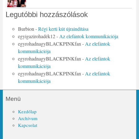
Legutóbbi hozzászólások
Burbion
-
Régi kerti kút újraindítása
egyigazirohadék12
-
Az elefántok kommunikációja
egyrohadnagyBLACKPINKfan
-
Az elefántok
kommunikációja
egyrohadnagyBLACKPINKfan
-
Az elefántok
kommunikációja
egyrohadnagyBLACKPINKfan
-
Az elefántok
kommunikációja
Menü
Kezdőlap
Archívum
Kapcsolat