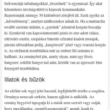
frekvenciájú infrahangokkal „beszélnek” is egymással. Így akár
kilométeres távolságokból is képesek kommunikálni.
Repertoárjuk mintegy 30 különböző zörejből áll. Ezek egyike az
„üdvözlőmoraj”, amelyet találkozáskor adnak ki. Ha a matriarcha
tovább szeretne indulni, a „gyerünk” jelentésű korgást bocsátja
ki. Ezenkívül van kapcsolatteremtő jelzés és erre adott válasz,
eltévedés esetén, szopáskor bátorító célzattal kiadott morajok,
párzási időszakban pedig „kangörcsöt” jelző vagy ivarzási korgás
is. Az elefántok trombitálása már az emberi fül számára is
hallható. Az ormányból jön, amely olyan, mint egy fúvós
hangszer: sokféle hangot tud adni, köztük van az agresszív hím
fenyegető trombitálása.
Illatok és bűzök
Az elefánt sok vegyi jelet használ, legfejlettebb érzéke a szaglása.
Ormánya nemcsak orrként, hanem ujjként is működik. Az
ormány hegyével tapogatja ki a másik nem szervét vagy száját,
hogy megállapítsa „személyazonosságát”, nemét, korát és