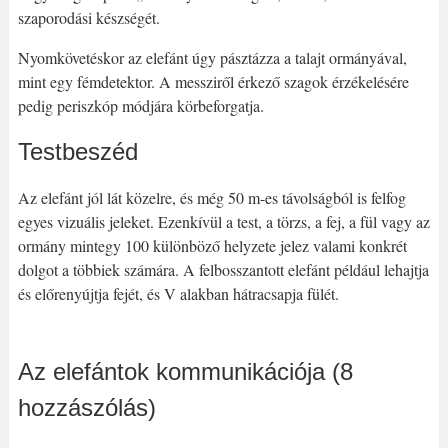
szaporodási készségét.
Nyomkövetéskor az elefánt úgy pásztázza a talajt ormányával,
mint egy fémdetektor. A messziről érkező szagok érzékelésére
pedig periszkóp módjára körbeforgatja.
Testbeszéd
Az elefánt jól lát közelre, és még 50 m-es távolságból is felfog
egyes vizuális jeleket. Ezenkívül a test, a törzs, a fej, a fül vagy az
ormány mintegy 100 különböző helyzete jelez valami konkrét
dolgot a többiek számára. A felbosszantott elefánt például lehajtja
és előrenyújtja fejét, és V alakban hátracsapja fülét.
Az elefántok kommunikációja (8
hozzászólás)