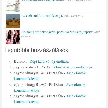
:
Az elefántok kommunikációja
2012. október 17.
:
Köldökig érő dekoltázzsal pózolt Sarka Kata (képek)
2012.
október 5.
Legutóbbi hozzászólások
Burbion
-
Régi kerti kút újraindítása
egyigazirohadék12
-
Az elefántok kommunikációja
egyrohadnagyBLACKPINKfan
-
Az elefántok
kommunikációja
egyrohadnagyBLACKPINKfan
-
Az elefántok
kommunikációja
egyrohadnagyBLACKPINKfan
-
Az elefántok
kommunikációja