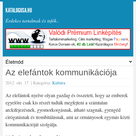
KATALOGUSA.HU
Érdekes tartalmak és infók..
Az elefántok kommunikációja
2012. okt. 17. |
Kategória:
Kultúra
Az elefántok nyelve olyan gazdag és összetett, hogy az emberek
egyelőre csak kis részét tudták megfejteni a számtalan
arckifejezésnek, gyomorkorgásnak, átható szagnak, gyengéd
cirógatásnak és trombitálásnak, ami az ormányosok egymás közti
kommunikációját szolgálja.