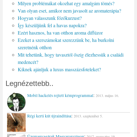
Milyen problémákat okozhat egy amalgám tömés?
Van olyan eset, amikor nem javasolt az aromaterápia?
Hogyan válasszunk főzőkurzust?
Így készüljünk fel a havas napokra?
Ezért hasznos, ha van otthon aroma diffúzor
Ezeket a szerszámokat szerezzünk be, ha burkolni
szeretnénk otthon
Mit tehetünk, hogy tavasztól őszig élezhessük a családi
medencét?
Kiknek ajánljuk a luxus masszázsfoteleket?
Legnézettebb..
:
Mobil hackelés rejtett kémprogrammal
2013. május 16.
:
Régi kerti kút újraindítása
2013. szeptember 5.
:
Üzemanyagárak Magyarországon
2017. augusztus 19.