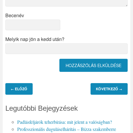
Becenév
Melyik nap jön a kedd után?
ELŐZŐ
KÖVETKEZŐ
←
→
Legutóbbi Bejegyzések
Padlásfeljárók teherbírása: mit jelent a valóságban?
Professzionális duguláselhárítás – Bízza szakemberre