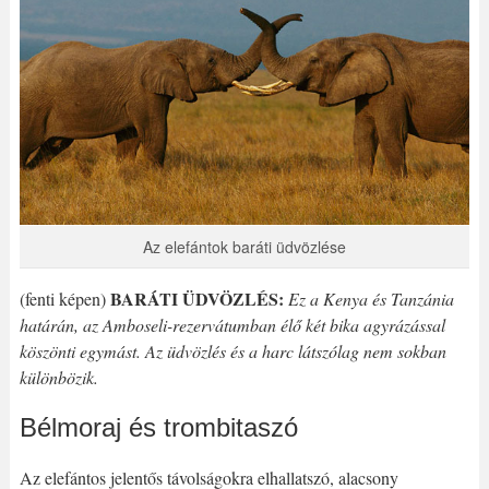
Az elefántok baráti üdvözlése
BARÁTI ÜDVÖZLÉS:
(fenti képen)
Ez a Kenya és Tanzánia
határán, az Amboseli-rezervátumban élő két bika agyrázással
köszönti egymást. Az üdvözlés és a harc látszólag nem sokban
különbözik.
Bélmoraj és trombitaszó
Az elefántos jelentős távolságokra elhallatszó, alacsony