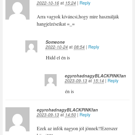
2022-10-16
at
15:24
|
Reply
Arra vagyok kíváncsi,hogy mire használják
hangjelzéseikat =_=
Someone
2022-10-24
at
08:54
|
Reply
Hidd el én is
egyrohadnagyBLACKPINKfan
2023-09-13
at
15:14
|
Reply
én is
egyrohadnagyBLACKPINKfan
2023-09-13
at
14:50
|
Reply
Ezek az infók nagyon jól jönnek!!Ezerszer