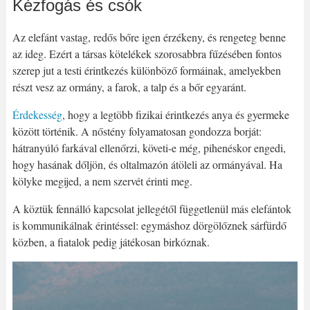
Kézfogás és csók
Az elefánt vastag, redős bőre igen érzékeny, és rengeteg benne
az ideg. Ezért a társas kötelékek szorosabbra fűzésében fontos
szerep jut a testi érintkezés különböző formáinak, amelyekben
részt vesz az ormány, a farok, a talp és a bőr egyaránt.
Érdekesség
, hogy a legtöbb fizikai érintkezés anya és gyermeke
között történik. A nőstény folyamatosan gondozza borját:
hátranyúló farkával ellenőrzi, követi-e még, pihenéskor engedi,
hogy hasának dőljön, és oltalmazón átöleli az ormányával. Ha
kölyke megijed, a nem szervét érinti meg.
A köztük fennálló kapcsolat jellegétől függetlenül más elefántok
is kommunikálnak érintéssel: egymáshoz dörgölőznek sárfürdő
közben, a fiatalok pedig játékosan birkóznak.