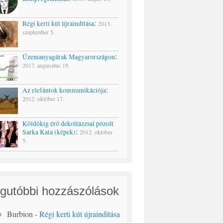
:
Régi kerti kút újraindítása
2013.
szeptember 5.
:
Üzemanyagárak Magyarországon
2017. augusztus 19.
:
Az elefántok kommunikációja
2012. október 17.
Köldökig érő dekoltázzsal pózolt
:
Sarka Kata (képek)
2012. október
5.
gutóbbi hozzászólások
Burbion
-
Régi kerti kút újraindítása