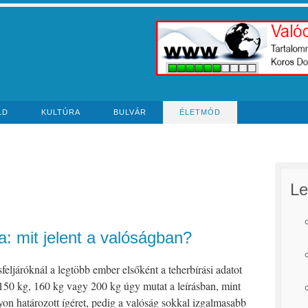
LD
KULTÚRA
BULVÁR
ÉLETMÓD
Le
a: mit jelent a valóságban?
feljáróknál a legtöbb ember elsőként a teherbírási adatot
150 kg, 160 kg vagy 200 kg úgy mutat a leírásban, mint
on határozott ígéret, pedig a valóság sokkal izgalmasabb