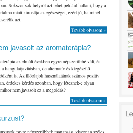
ban. Sokszor sok helyről azt lehet például hallani, hogy a
rtalma miatt károsítja az egészséget, ezért jó, ha minél
cserélik azt.
Tovább olvasom »
em javasolt az aromaterápia?
terápia az elmúlt években egyre népszerűbbé vált, és
a hangulatjavításban, de alternatív és kiegészítő
ként is. Az illóolajok használatának számos pozitív
an, érdekes kérdés azonban, hogy léteznek-e olyan
amikor nem javasolt ez a megoldás?
Tovább olvasom »
Le
kurzust?
urzusok egyre népszerűbbek manapság, viszont a széles