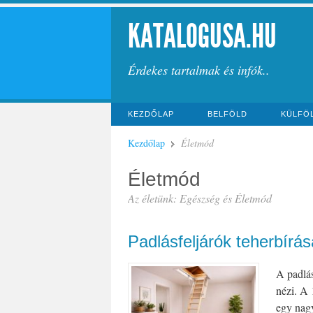
KATALOGUSA.HU
Érdekes tartalmak és infók..
KEZDŐLAP
BELFÖLD
KÜLFÖ
Kezdőlap
Életmód
Életmód
Az életünk: Egészség és Életmód
Padlásfeljárók teherbírás
A padlás
nézi. A 
egy nagy