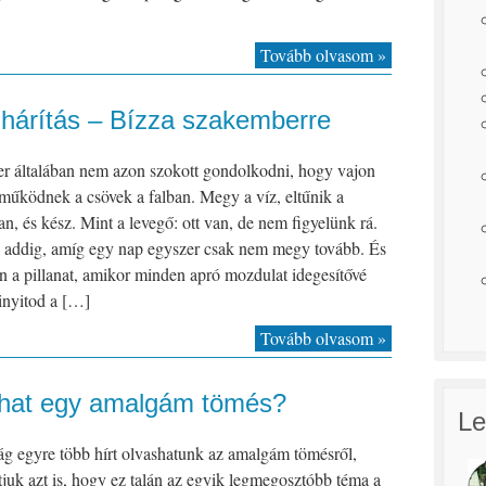
Tovább olvasom »
lhárítás – Bízza szakemberre
r általában nem azon szokott gondolkodni, hogy vajon
űködnek a csövek a falban. Megy a víz, eltűnik a
an, és kész. Mint a levegő: ott van, de nem figyelünk rá.
 addig, amíg egy nap egyszer csak nem megy tovább. És
n a pillanat, amikor minden apró mozdulat idegesítővé
inyitod a […]
Tovább olvasom »
zhat egy amalgám tömés?
Le
g egyre több hírt olvashatunk az amalgám tömésről,
uk azt is, hogy ez talán az egyik legmegosztóbb téma a