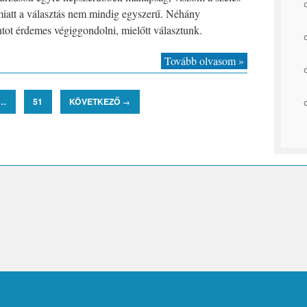
miatt a választás nem mindig egyszerű. Néhány
ot érdemes végiggondolni, mielőtt választunk.
Tovább olvasom »
…
51
KÖVETKEZŐ
→