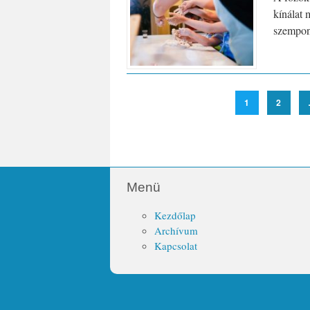
kínálat 
szempont
1
2
Menü
Kezdőlap
Archívum
Kapcsolat