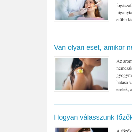
fogászat
higanyta
előbb ki
Van olyan eset, amikor n
Az aroma
nemcsak 
gyógymód
hatása v
esetek, 
Hogyan válasszunk főző
A főzők