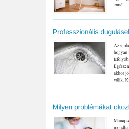
ennél.
Professzionális duguláse
Az embe
hogyan m
lefolyób
Egészen
akkor jö
válik. K
Milyen problémákat oko
Manapsá
mondhatj