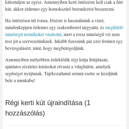
kitisztuljon az egész. Amennyiben kerti öntözésre kell csak a fúrt
kút, akkor érdemes egy homokszűrő berendezést beszerezni.
Ha öntözésen túl ivásra, főzésre is használnánk a vizet,
mindenképpen érdemes egy szakemberrel tárgyalni, és
megfelelő
minőségű termékeket vásárolni
, mert a rossz minőségű víz nem
tesz jót a szervezetünknek. Inkább fizessünk pár ezer forintot egy
bevizsgálásért, mint, hogy megbetegedjünk.
Amennyiben mélyebben érdeklődik régi kútja felújításán,
ajánlatos részletes leírásokat olvasni a világhálón, amelyek
segítséget nyújtanak. Tájékozatlanul semmi esetre se kezdjünk
bele a munkába!
Régi kerti kút újraindítása (1
hozzászólás)