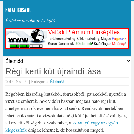
KATALOGUSA.HU
Érdekes tartalmak és infók..
Régi kerti kút újraindítása
2013. Sze. 5. |
Kategória:
Életmód
Régebben kizárólag kutakból, forrásokból, patakokból nyerték a
vizet az emberek. Sok vidéki házban megtalálható régi kút,
amelyet már sok éve nem használ senki. Rendkívüli mértékben
lehet csökkenteni a vízszámlát a régi kút újra beindításával. Igaz,
a kezdeti költségek, a szakember, a
szivattyú vagy az egyéb
kiegészítők
drágák lehetnek, de hosszútávon megéri.