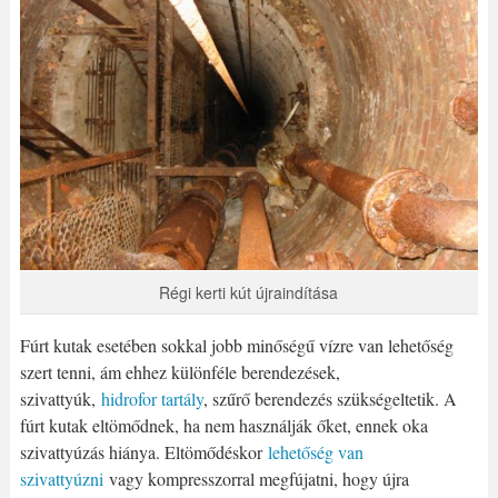
Régi kerti kút újraindítása
Fúrt kutak esetében sokkal jobb minőségű vízre van lehetőség
szert tenni, ám ehhez különféle berendezések,
szivattyúk,
hidrofor tartály
, szűrő berendezés szükségeltetik. A
fúrt kutak eltömődnek, ha nem használják őket, ennek oka
szivattyúzás hiánya. Eltömődéskor
lehetőség van
szivattyúzni
vagy kompresszorral megfújatni, hogy újra