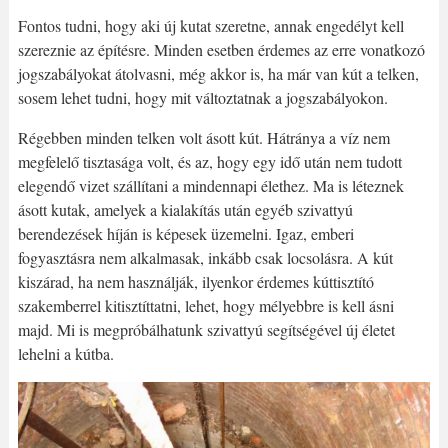
Fontos tudni, hogy aki új kutat szeretne, annak engedélyt kell
szereznie az építésre. Minden esetben érdemes az erre vonatkozó
jogszabályokat átolvasni, még akkor is, ha már van kút a telken,
sosem lehet tudni, hogy mit változtatnak a jogszabályokon.
Régebben minden telken volt ásott kút. Hátránya a víz nem
megfelelő tisztasága volt, és az, hogy egy idő után nem tudott
elegendő vizet szállítani a mindennapi élethez. Ma is léteznek
ásott kutak, amelyek a kialakítás után egyéb szivattyú
berendezések híján is képesek üzemelni. Igaz, emberi
fogyasztásra nem alkalmasak, inkább csak locsolásra. A kút
kiszárad, ha nem használják, ilyenkor érdemes kúttisztító
szakemberrel kitisztíttatni, lehet, hogy mélyebbre is kell ásni
majd. Mi is megpróbálhatunk szivattyú segítségével új életet
lehelni a kútba.