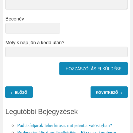
Becenév
Melyik nap jön a kedd után?
ELŐZŐ
KÖVETKEZŐ
←
→
Legutóbbi Bejegyzések
Padlásfeljárók teherbírása: mit jelent a valóságban?
Professzionális duguláselhárítás – Bízza szakemberre