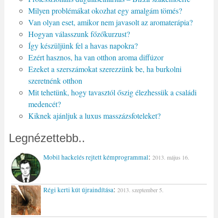
Milyen problémákat okozhat egy amalgám tömés?
Van olyan eset, amikor nem javasolt az aromaterápia?
Hogyan válasszunk főzőkurzust?
Így készüljünk fel a havas napokra?
Ezért hasznos, ha van otthon aroma diffúzor
Ezeket a szerszámokat szerezzünk be, ha burkolni
szeretnénk otthon
Mit tehetünk, hogy tavasztól őszig élezhessük a családi
medencét?
Kiknek ajánljuk a luxus masszázsfoteleket?
Legnézettebb..
:
Mobil hackelés rejtett kémprogrammal
2013. május 16.
:
Régi kerti kút újraindítása
2013. szeptember 5.