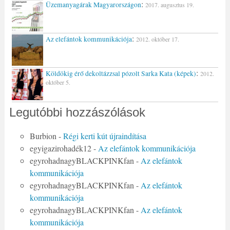
:
Üzemanyagárak Magyarországon
2017. augusztus 19.
:
Az elefántok kommunikációja
2012. október 17.
:
Köldökig érő dekoltázzsal pózolt Sarka Kata (képek)
2012.
október 5.
Legutóbbi hozzászólások
Burbion
-
Régi kerti kút újraindítása
egyigazirohadék12
-
Az elefántok kommunikációja
egyrohadnagyBLACKPINKfan
-
Az elefántok
kommunikációja
egyrohadnagyBLACKPINKfan
-
Az elefántok
kommunikációja
egyrohadnagyBLACKPINKfan
-
Az elefántok
kommunikációja