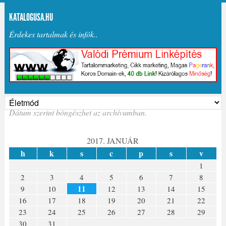
KATALOGUSA.HU
Érdekes tartalmak és infók..
Dátum szerint böngészhet az archívumban.
2017. JANUÁR
h
k
s
c
p
s
v
1
2
3
4
5
6
7
8
11
9
10
12
13
14
15
16
17
18
19
20
21
22
23
24
25
26
27
28
29
30
31