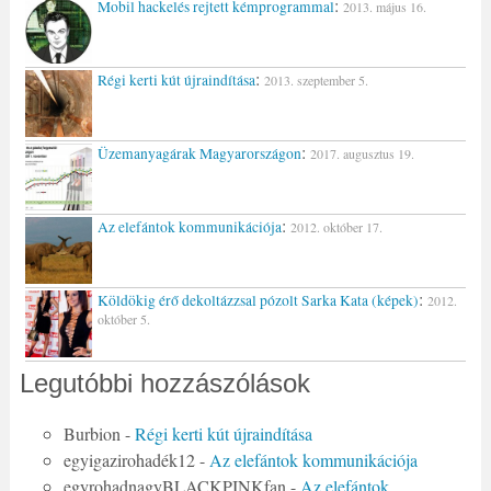
:
Mobil hackelés rejtett kémprogrammal
2013. május 16.
:
Régi kerti kút újraindítása
2013. szeptember 5.
:
Üzemanyagárak Magyarországon
2017. augusztus 19.
:
Az elefántok kommunikációja
2012. október 17.
:
Köldökig érő dekoltázzsal pózolt Sarka Kata (képek)
2012.
október 5.
Legutóbbi hozzászólások
Burbion
-
Régi kerti kút újraindítása
egyigazirohadék12
-
Az elefántok kommunikációja
egyrohadnagyBLACKPINKfan
-
Az elefántok