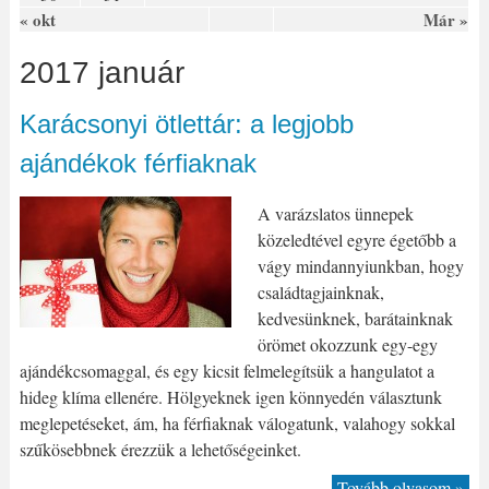
« okt
Már »
2017 január
Karácsonyi ötlettár: a legjobb
ajándékok férfiaknak
A varázslatos ünnepek
közeledtével egyre égetőbb a
vágy mindannyiunkban, hogy
családtagjainknak,
kedvesünknek, barátainknak
örömet okozzunk egy-egy
ajándékcsomaggal, és egy kicsit felmelegítsük a hangulatot a
hideg klíma ellenére. Hölgyeknek igen könnyedén választunk
meglepetéseket, ám, ha férfiaknak válogatunk, valahogy sokkal
szűkösebbnek érezzük a lehetőségeinket.
Tovább olvasom »