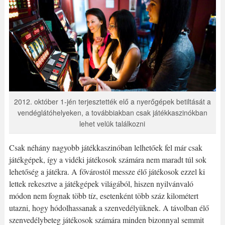
2012. október 1-jén terjesztették elő a nyerőgépek betiltását a
vendéglátóhelyeken, a továbbiakban csak játékkaszinókban
lehet velük találkozni
Csak néhány nagyobb játékkaszinóban lelhetőek fel már csak
játékgépek, így a vidéki játékosok számára nem maradt túl sok
lehetőség a játékra. A fővárostól messze élő játékosok ezzel ki
lettek rekesztve a játékgépek világából, hiszen nyilvánvaló
módon nem fognak több tíz, esetenként több száz kilométert
utazni, hogy hódolhassanak a szenvedélyüknek. A távolban élő
szenvedélybeteg játékosok számára minden bizonnyal semmit