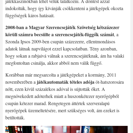
játékkaszinókban lehet velük találkozni. A döntést azzal
indokolták, hogy így kívánják csökkenteni a játékgépek okozta
függőségek káros hatásait.
2008-ban a Magyar Szerencsejáték Szövetség kétszázezer
körüli számra becsülte a szerencsejáték-függők számát
, a
Szonda Ipsos 2009-ben csupán százezerre, ellentmondásos
adatok látnak napvilágot ezzel kapcsolatban. Tény azonban,
hogy sokan a rabjaivá válnak a szerencsejátéknak, ám ha valaki
megfontoltan csinálja, akkor abból nem válik függő.
Korábban már megsarcolta a játékgépeket a kormány, 2011
játékautomaták tételes adója
novemberében a
öt-hatszorosára
nőtt, ezen kívül százalékos adóval is sújtották őket. A
megnövekedett adóterhek miatt a huszonkétezer nyerőgépből
csupán kétezer marad. Rengetegen áttértek szerveralapú
nyerőgépek üzemeltetésére, mert szükséges volt, ám ezeket is
betiltották.