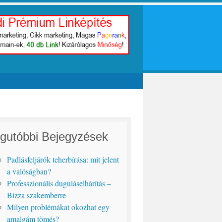
gutóbbi Bejegyzések
Padlásfeljárók teherbírása: mit jelent
a valóságban?
Professzionális duguláselhárítás –
Bízza szakemberre
Milyen problémákat okozhat egy
amalgám tömés?