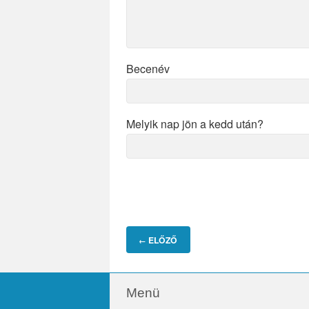
Becenév
Melyik nap jön a kedd után?
ELŐZŐ
←
Menü