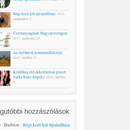
:
Régi kerti kút újraindítása
2013.
szeptember 5.
:
Üzemanyagárak Magyarországon
2017. augusztus 19.
:
Az elefántok kommunikációja
2012. október 17.
Köldökig érő dekoltázzsal pózolt
:
Sarka Kata (képek)
2012. október
5.
gutóbbi hozzászólások
Burbion
-
Régi kerti kút újraindítása