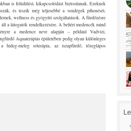
ban is felüdülést, kikapcsolódást biztosítanak. Ezeknek
zzák, és teszik még teljesebbé a vendégek pihenését,
emek, wellness és gyógyító szolgáltatások. A fürdőzésre
e
áll a látogatók rendelkezésére. A beltéri medencék mind
ményre a medence neve alapján – például Vadvizi,
langfürdő Aquaterápiás épületében pedig olyan különleges
 a hideg-meleg sóterápia, az iszapfürdő, tőzeglápos
Le