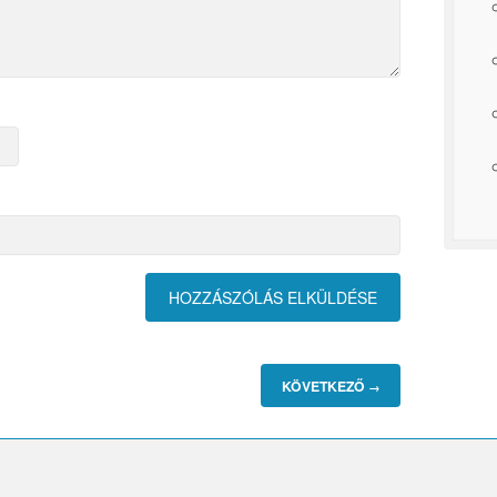
KÖVETKEZŐ
→