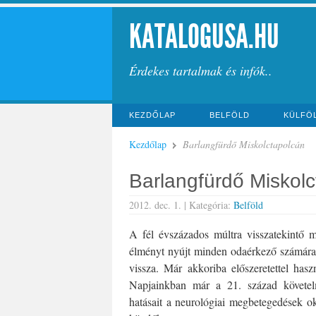
KATALOGUSA.HU
Érdekes tartalmak és infók..
KEZDŐLAP
BELFÖLD
KÜLFÖ
Kezdőlap
Barlangfürdő Miskolctapolcán
Barlangfürdő Miskol
2012. dec. 1. |
Kategória:
Belföld
A fél évszázados múltra visszatekintő mi
élményt nyújt minden odaérkező számára.
vissza. Már akkoriba előszeretettel hasz
Napjainkban már a 21. század követel
hatásait a neurológiai megbetegedések oko