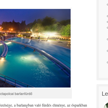
Le
ctapolcai barlanfürdő
özelsége, a barlangban való fürdés élménye, az ősparkban