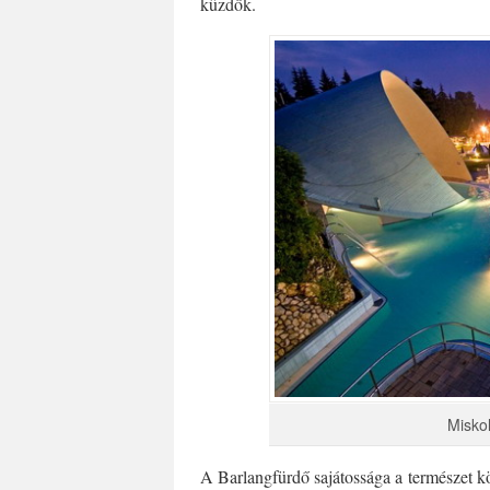
küzdők.
Miskol
A Barlangfürdő sajátossága a természet k