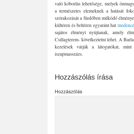
való kóborlás lehetősége, melyek önmaguk
a természetes elemeknek a hatását foko
szórakozását a fürdőben működő élményel
kültéren és beltéren egyaránt hat
medenc
sajátos élményt nyújtanak, amely él
Csillagterem- következtetni lehet. A Bar
kezelések várják a látogatókat, mint
iszapmasszázs.
Hozzászólás írása
Hozzászólás