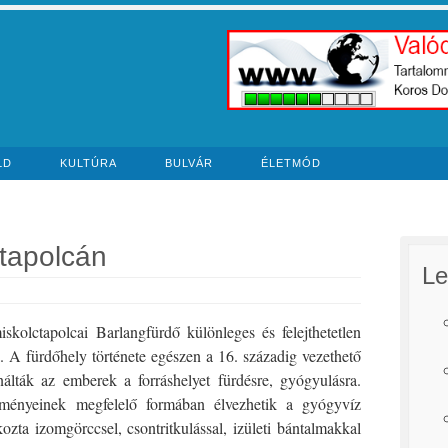
LD
KULTÚRA
BULVÁR
ÉLETMÓD
ctapolcán
Le
skolctapolcai Barlangfürdő különleges és felejthetetlen
 A fürdőhely története egészen a 16. századig vezethető
nálták az emberek a forráshelyet fürdésre, gyógyulásra.
ményeinek megfelelő formában élvezhetik a gyógyvíz
zta izomgörccsel, csontritkulással, izületi bántalmakkal