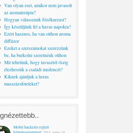
Van olyan eset, amikor nem javasolt
az aromaterápia?
Hogyan válasszunk főzőkurzust?
Így készüljünk fel a havas napokra?
Ezért hasznos, ha van otthon aroma
diffúzor
Ezeket a szerszámokat szerezzünk
be, ha burkolni szeretnénk otthon
Mit tehetünk, hogy tavasztól őszig
élezhessük a családi medencét?
Kiknek ajánljuk a luxus
masszázsfoteleket?
gnézettebb..
Mobil hackelés rejtett
:
kémprogrammal
2013. május 16.