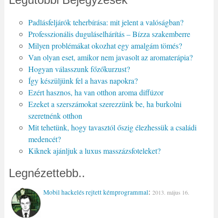
Padlásfeljárók teherbírása: mit jelent a valóságban?
Professzionális duguláselhárítás – Bízza szakemberre
Milyen problémákat okozhat egy amalgám tömés?
Van olyan eset, amikor nem javasolt az aromaterápia?
Hogyan válasszunk főzőkurzust?
Így készüljünk fel a havas napokra?
Ezért hasznos, ha van otthon aroma diffúzor
Ezeket a szerszámokat szerezzünk be, ha burkolni
szeretnénk otthon
Mit tehetünk, hogy tavasztól őszig élezhessük a családi
medencét?
Kiknek ajánljuk a luxus masszázsfoteleket?
Legnézettebb..
:
Mobil hackelés rejtett kémprogrammal
2013. május 16.