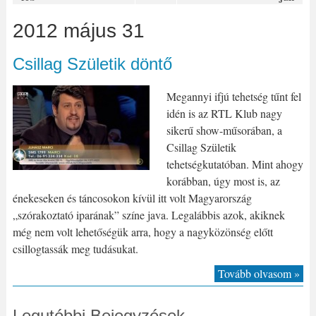
2012 május 31
Csillag Születik döntő
Megannyi ifjú tehetség tűnt fel
idén is az RTL Klub nagy
sikerű show-műsorában, a
Csillag Születik
tehetségkutatóban. Mint ahogy
korábban, úgy most is, az
énekeseken és táncosokon kívül itt volt Magyarország
„szórakoztató iparának” színe java. Legalábbis azok, akiknek
még nem volt lehetőségük arra, hogy a nagyközönség előtt
csillogtassák meg tudásukat.
Tovább olvasom »
Legutóbbi Bejegyzések