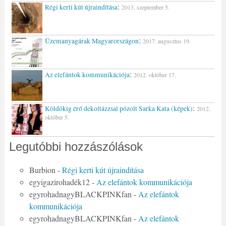
:
Régi kerti kút újraindítása
2013. szeptember 5.
:
Üzemanyagárak Magyarországon
2017. augusztus 19.
:
Az elefántok kommunikációja
2012. október 17.
:
Köldökig érő dekoltázzsal pózolt Sarka Kata (képek)
2012.
október 5.
Legutóbbi hozzászólások
Burbion
-
Régi kerti kút újraindítása
egyigazirohadék12
-
Az elefántok kommunikációja
egyrohadnagyBLACKPINKfan
-
Az elefántok
kommunikációja
egyrohadnagyBLACKPINKfan
-
Az elefántok