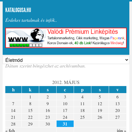
KATALOGUSA.HU
Érdekes tartalmak és infók..
Dátum szerint böngészhet az archívumban.
2012. MÁJUS
h
k
s
c
p
s
v
1
2
3
4
5
6
7
8
9
10
11
12
13
14
15
16
17
18
19
20
21
22
23
24
25
26
27
31
28
29
30
« feb
jún »