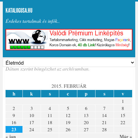
KATALOGUSA.HU
Érdekes tartalmak és infók..
Dátum szerint böngészhet az archívumban.
2015. FEBRUÁR
h
k
s
c
p
s
v
1
2
3
4
5
6
7
8
9
10
11
12
13
14
15
16
17
18
19
20
21
22
23
24
25
26
27
28
« jan
Már »