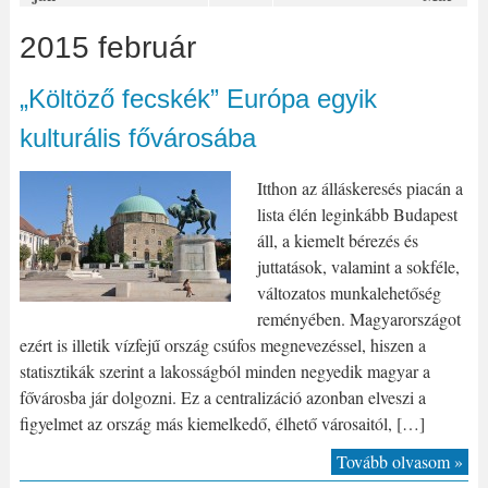
2015 február
„Költöző fecskék” Európa egyik
kulturális fővárosába
Itthon az álláskeresés piacán a
lista élén leginkább Budapest
áll, a kiemelt bérezés és
juttatások, valamint a sokféle,
változatos munkalehetőség
reményében. Magyarországot
ezért is illetik vízfejű ország csúfos megnevezéssel, hiszen a
statisztikák szerint a lakosságból minden negyedik magyar a
fővárosba jár dolgozni. Ez a centralizáció azonban elveszi a
figyelmet az ország más kiemelkedő, élhető városaitól, […]
Tovább olvasom »