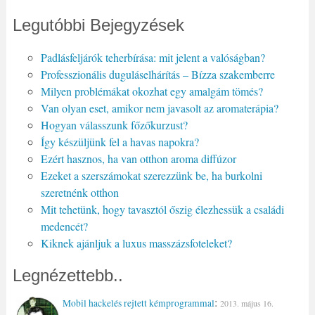
Legutóbbi Bejegyzések
Padlásfeljárók teherbírása: mit jelent a valóságban?
Professzionális duguláselhárítás – Bízza szakemberre
Milyen problémákat okozhat egy amalgám tömés?
Van olyan eset, amikor nem javasolt az aromaterápia?
Hogyan válasszunk főzőkurzust?
Így készüljünk fel a havas napokra?
Ezért hasznos, ha van otthon aroma diffúzor
Ezeket a szerszámokat szerezzünk be, ha burkolni
szeretnénk otthon
Mit tehetünk, hogy tavasztól őszig élezhessük a családi
medencét?
Kiknek ajánljuk a luxus masszázsfoteleket?
Legnézettebb..
:
Mobil hackelés rejtett kémprogrammal
2013. május 16.