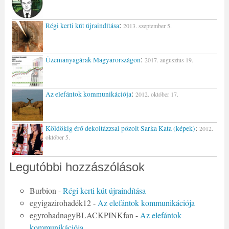
:
Régi kerti kút újraindítása
2013. szeptember 5.
:
Üzemanyagárak Magyarországon
2017. augusztus 19.
:
Az elefántok kommunikációja
2012. október 17.
:
Köldökig érő dekoltázzsal pózolt Sarka Kata (képek)
2012.
október 5.
Legutóbbi hozzászólások
Burbion
-
Régi kerti kút újraindítása
egyigazirohadék12
-
Az elefántok kommunikációja
egyrohadnagyBLACKPINKfan
-
Az elefántok
kommunikációja