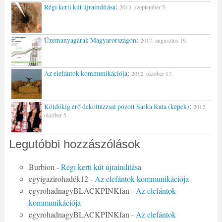
:
Régi kerti kút újraindítása
2013. szeptember 5.
:
Üzemanyagárak Magyarországon
2017. augusztus 19.
:
Az elefántok kommunikációja
2012. október 17.
:
Köldökig érő dekoltázzsal pózolt Sarka Kata (képek)
2012.
október 5.
Legutóbbi hozzászólások
Burbion
-
Régi kerti kút újraindítása
egyigazirohadék12
-
Az elefántok kommunikációja
egyrohadnagyBLACKPINKfan
-
Az elefántok
kommunikációja
egyrohadnagyBLACKPINKfan
-
Az elefántok