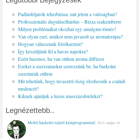
Padlásfeljárók teherbírása: mit jelent a valóságban?
Professzionális duguláselhárítás – Bízza szakemberre
Milyen problémákat okozhat egy amalgám tömés?
Van olyan eset, amikor nem javasolt az aromaterápia?
Hogyan válasszunk főzőkurzust?
Így készüljünk fel a havas napokra?
Ezért hasznos, ha van otthon aroma diffúzor
Ezeket a szerszámokat szerezzünk be, ha burkolni
szeretnénk otthon
Mit tehetünk, hogy tavasztól őszig élezhessük a családi
medencét?
Kiknek ajánljuk a luxus masszázsfoteleket?
Legnézettebb..
:
Mobil hackelés rejtett kémprogrammal
2013. május 16.