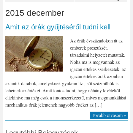
2015 december
Amit az órák gyűjtéséről tudni kell
Az órák évszázadokon át az
emberek presztízsét,
társadalmi helyzetét mutatták.
Noha ma is megvannak az
igazán értékes szerkezetek, az
igazán értékes órák azonban
az antik darabok, amelyeknek gyakran tíz-, sőt százmilliók is
lehetnek az értékei. Amit fontos tudni, hogy néhány kivételtől
eltekintve ma még csak a finomszerkezetű, míves megmunkálású
mechanikus órák jelentenek nagyobb értéket az […]
Tovább olvasom »
Legutóbbi Bejegyzések