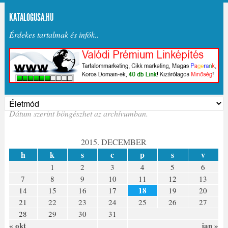
KATALOGUSA.HU
Érdekes tartalmak és infók..
Dátum szerint böngészhet az archívumban.
2015. DECEMBER
h
k
s
c
p
s
v
1
2
3
4
5
6
7
8
9
10
11
12
13
18
14
15
16
17
19
20
21
22
23
24
25
26
27
28
29
30
31
« okt
jan »