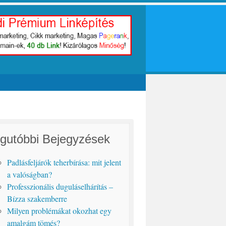
gutóbbi Bejegyzések
Padlásfeljárók teherbírása: mit jelent
a valóságban?
Professzionális duguláselhárítás –
Bízza szakemberre
Milyen problémákat okozhat egy
amalgám tömés?