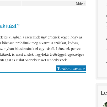
Már »
akítást?
letes világban a szerelmek úgy érnének véget, hogy az
ek közösen próbálnák meg elvarrni a szálakat, kedves,
iszonyban búcsúznának el egymástól. Léteznek persze
akítások is, mert a felek nagyfokú érettséggel, egészséges
ilággal és stabil önértékeléssel rendelkeznek.
Tovább olvasom »
Le