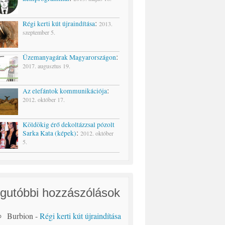
:
Régi kerti kút újraindítása
2013.
szeptember 5.
:
Üzemanyagárak Magyarországon
2017. augusztus 19.
:
Az elefántok kommunikációja
2012. október 17.
Köldökig érő dekoltázzsal pózolt
:
Sarka Kata (képek)
2012. október
5.
gutóbbi hozzászólások
Burbion
-
Régi kerti kút újraindítása