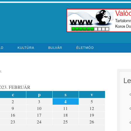
LD
KULTÚRA
BULVÁR
ÉLETMÓD
n.
Le
023. FEBRUÁR
c
p
s
v
4
2
3
5
9
10
11
12
16
17
18
19
23
24
25
26