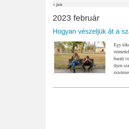
« jan
2023 február
Hogyan vészeljük át a sz
Egy töké
érintett
baráti v
ilyen sz
érzelemv