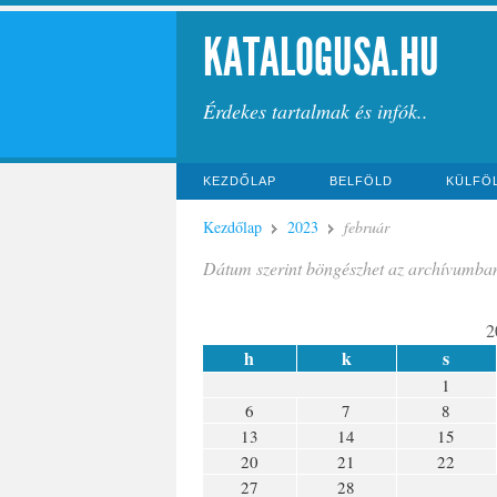
KATALOGUSA.HU
Érdekes tartalmak és infók..
KEZDŐLAP
BELFÖLD
KÜLFÖ
Kezdőlap
2023
február
Dátum szerint böngészhet az archívumba
2
h
k
s
1
6
7
8
13
14
15
20
21
22
27
28