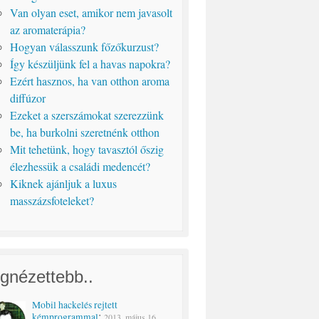
Van olyan eset, amikor nem javasolt
az aromaterápia?
Hogyan válasszunk főzőkurzust?
Így készüljünk fel a havas napokra?
Ezért hasznos, ha van otthon aroma
diffúzor
Ezeket a szerszámokat szerezzünk
be, ha burkolni szeretnénk otthon
Mit tehetünk, hogy tavasztól őszig
élezhessük a családi medencét?
Kiknek ajánljuk a luxus
masszázsfoteleket?
gnézettebb..
Mobil hackelés rejtett
:
kémprogrammal
2013. május 16.