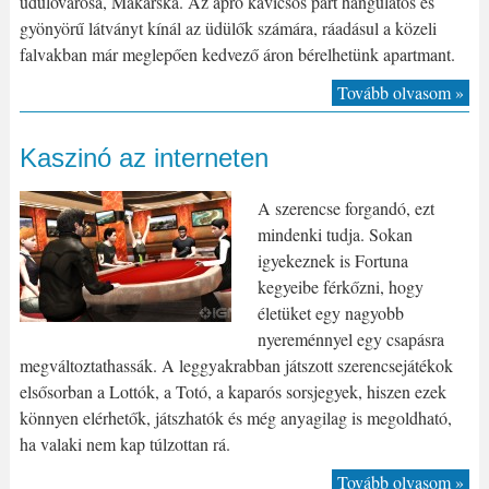
üdülővárosa, Makarska. Az apró kavicsos part hangulatos és
gyönyörű látványt kínál az üdülők számára, ráadásul a közeli
falvakban már meglepően kedvező áron bérelhetünk apartmant.
Tovább olvasom »
Kaszinó az interneten
A szerencse forgandó, ezt
mindenki tudja. Sokan
igyekeznek is Fortuna
kegyeibe férkőzni, hogy
életüket egy nagyobb
nyereménnyel egy csapásra
megváltoztathassák. A leggyakrabban játszott szerencsejátékok
elsősorban a Lottók, a Totó, a kaparós sorsjegyek, hiszen ezek
könnyen elérhetők, játszhatók és még anyagilag is megoldható,
ha valaki nem kap túlzottan rá.
Tovább olvasom »