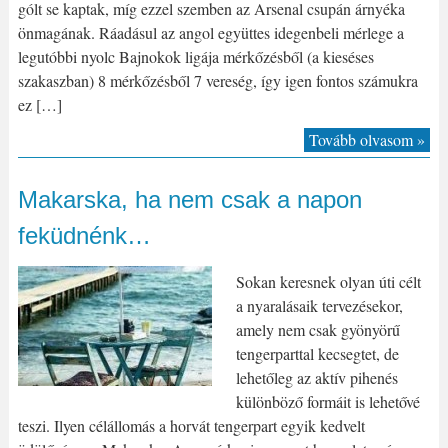
gólt se kaptak, míg ezzel szemben az Arsenal csupán árnyéka
önmagának. Ráadásul az angol együttes idegenbeli mérlege a
legutóbbi nyolc Bajnokok ligája mérkőzésből (a kieséses
szakaszban) 8 mérkőzésből 7 vereség, így igen fontos számukra
ez […]
Tovább olvasom »
Makarska, ha nem csak a napon
feküdnénk…
Sokan keresnek olyan úti célt
a nyaralásaik tervezésekor,
amely nem csak gyönyörű
tengerparttal kecsegtet, de
lehetőleg az aktív pihenés
különböző formáit is lehetővé
teszi. Ilyen célállomás a horvát tengerpart egyik kedvelt