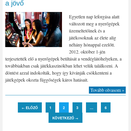
a jövő
Egyetlen nap leforgása alatt
változott meg a nyerőgépek
üzemeltetőinek és a
játékosoknak az élete alig
néhány hónappal ezelőtt.
2012. október 1-jén
terjesztették elő a nyerőgépek betiltását a vendéglátóhelyeken, a
továbbiakban csak játékkaszinókban lehet velük találkozni. A
döntést azzal indokolták, hogy így kívánják csökkenteni a
játékgépek okozta függőségek káros hatásait.
Tovább olvasom »
ELŐZŐ
1
2
3
…
6
←
KÖVETKEZŐ
→