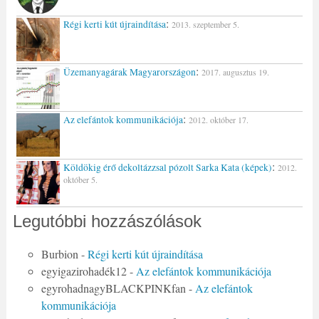
:
Régi kerti kút újraindítása
2013. szeptember 5.
:
Üzemanyagárak Magyarországon
2017. augusztus 19.
:
Az elefántok kommunikációja
2012. október 17.
:
Köldökig érő dekoltázzsal pózolt Sarka Kata (képek)
2012.
október 5.
Legutóbbi hozzászólások
Burbion
-
Régi kerti kút újraindítása
egyigazirohadék12
-
Az elefántok kommunikációja
egyrohadnagyBLACKPINKfan
-
Az elefántok
kommunikációja