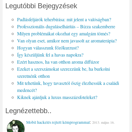
Legutóbbi Bejegyzések
Padlásfeljárók teherbírása: mit jelent a valóságban?
Professzionális duguláselhárítás – Bízza szakemberre
Milyen problémákat okozhat egy amalgám tömés?
Van olyan eset, amikor nem javasolt az aromaterápia?
Hogyan válasszunk főzőkurzust?
Így készüljünk fel a havas napokra?
Ezért hasznos, ha van otthon aroma diffúzor
Ezeket a szerszámokat szerezzünk be, ha burkolni
szeretnénk otthon
Mit tehetünk, hogy tavasztól őszig élezhessük a családi
medencét?
Kiknek ajánljuk a luxus masszázsfoteleket?
Legnézettebb..
:
Mobil hackelés rejtett kémprogrammal
2013. május 16.