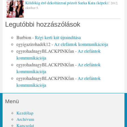
:
Köldökig érő dekoltázzsal pózolt Sarka Kata (képek)
2012.
október 5.
Legutóbbi hozzászólások
Burbion
-
Régi kerti kút újraindítása
egyigazirohadék12
-
Az elefántok kommunikációja
egyrohadnagyBLACKPINKfan
-
Az elefántok
kommunikációja
egyrohadnagyBLACKPINKfan
-
Az elefántok
kommunikációja
egyrohadnagyBLACKPINKfan
-
Az elefántok
kommunikációja
Menü
Kezdőlap
Archívum
Kapcsolat