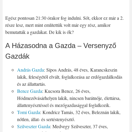
Egész pontosan 21:30 órakor fog indulni. Sőt, ekkor ez már a 2.
része lesz, mert mint említettük volt már egy rész, amikor
bemutatták a gazdákat. De kik is ők?
A Házasodna a Gazda – Versenyző
Gazdák
András Gazda
: Sípos András, 48 éves, Karancskeszin
lakik, feleségétől elvált, foglalkozása az erdőgazdálkodás
és az állattartás.
Bence Gazda
: Kucsora Bence, 26 éves,
Hódmezővásárhelyen lakik, nincsen barátnője, élettársa,
állattenyésztéssel és mezőgazdasággal foglalkozik.
Tomi Gazda
: Kondricz Tamás, 32 éves, Beleznán lakik,
nőtlen, állat- és sertéstenyésztő.
Szilveszter Gazda
: Medvegy Szilveszter, 37 éves,