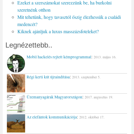
Ezeket a szerszámokat szerezzünk be, ha burkolni
szeretnénk otthon
Mit tehetünk, hogy tavasztól őszig élezhessük a családi
medencét?
Kiknek ajánljuk a luxus masszázsfoteleket?
Legnézettebb..
:
Mobil hackelés rejtett kémprogrammal
2013. május 16.
:
Régi kerti kút újraindítása
2013. szeptember 5.
:
Üzemanyagárak Magyarországon
2017. augusztus 19.
:
Az elefántok kommunikációja
2012. október 17.