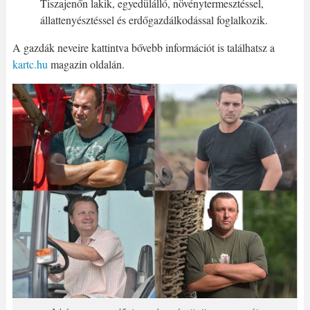
Tiszajenőn lakik, egyedülálló, növénytermesztéssel,
állattenyésztéssel és erdőgazdálkodással foglalkozik.
A gazdák neveire kattintva bővebb információt is találhatsz a
kartc.hu
magazin oldalán.