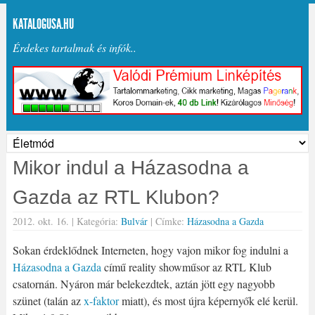
KATALOGUSA.HU
Érdekes tartalmak és infók..
Mikor indul a Házasodna a
Gazda az RTL Klubon?
2012. okt. 16. |
Kategória:
Bulvár
| Címke:
Házasodna a Gazda
Sokan érdeklődnek Interneten, hogy vajon mikor fog indulni a
Házasodna a Gazda
című reality showműsor az RTL Klub
csatornán. Nyáron már belekezdtek, aztán jött egy nagyobb
szünet (talán az
x-faktor
miatt), és most újra képernyők elé kerül.