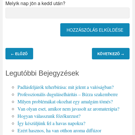
Melyik nap jön a kedd után?
ELŐZŐ
KÖVETKEZŐ
←
→
Legutóbbi Bejegyzések
Padlásfeljárók teherbírása: mit jelent a valóságban?
Professzionális duguláselhárítás – Bízza szakemberre
Milyen problémákat okozhat egy amalgám tömés?
Van olyan eset, amikor nem javasolt az aromaterápia?
Hogyan válasszunk főzőkurzust?
Így készüljünk fel a havas napokra?
Ezért hasznos, ha van otthon aroma diffúzor