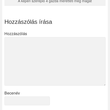
A képen szereplő 4 gazda méretteti meg magát
Hozzászólás írása
Hozzászólás
Becenév