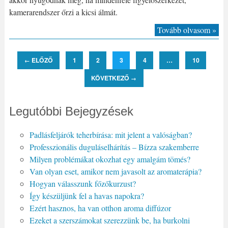
kamerarendszer őrzi a kicsi álmát.
Tovább olvasom »
ELŐZŐ
1
2
3
4
…
10
←
KÖVETKEZŐ
→
Legutóbbi Bejegyzések
Padlásfeljárók teherbírása: mit jelent a valóságban?
Professzionális duguláselhárítás – Bízza szakemberre
Milyen problémákat okozhat egy amalgám tömés?
Van olyan eset, amikor nem javasolt az aromaterápia?
Hogyan válasszunk főzőkurzust?
Így készüljünk fel a havas napokra?
Ezért hasznos, ha van otthon aroma diffúzor
Ezeket a szerszámokat szerezzünk be, ha burkolni