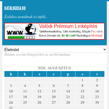
KATALOGUSA.HU
Érdekes tartalmak és infók..
Dátum szerint böngészhet az archívumban.
2026. AUGUSZTUS
h
k
s
c
p
s
v
1
2
3
4
5
6
7
8
9
10
11
12
13
14
15
16
17
18
19
20
21
22
23
24
25
26
27
28
29
30
31