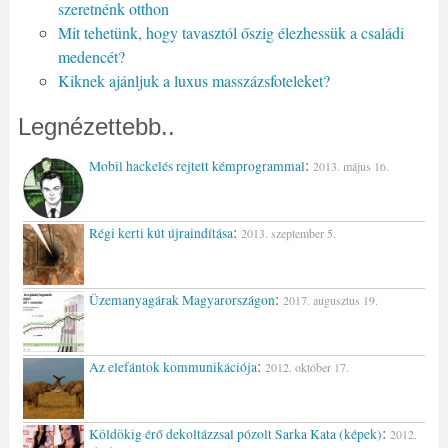
szeretnénk otthon
Mit tehetünk, hogy tavasztól őszig élezhessük a családi
medencét?
Kiknek ajánljuk a luxus masszázsfoteleket?
Legnézettebb..
:
Mobil hackelés rejtett kémprogrammal
2013. május 16.
:
Régi kerti kút újraindítása
2013. szeptember 5.
:
Üzemanyagárak Magyarországon
2017. augusztus 19.
:
Az elefántok kommunikációja
2012. október 17.
:
Köldökig érő dekoltázzsal pózolt Sarka Kata (képek)
2012.