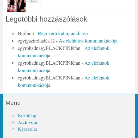
október 5.
Legutóbbi hozzászólások
Burbion
-
Régi kerti kút újraindítása
egyigazirohadék12
-
Az elefántok kommunikációja
egyrohadnagyBLACKPINKfan
-
Az elefántok
kommunikációja
egyrohadnagyBLACKPINKfan
-
Az elefántok
kommunikációja
egyrohadnagyBLACKPINKfan
-
Az elefántok
kommunikációja
Menü
Kezdőlap
Archívum
Kapcsolat