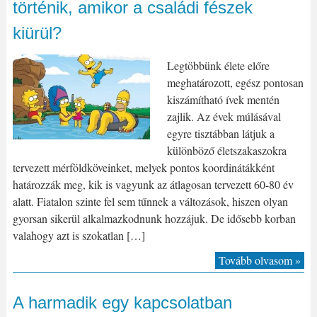
történik, amikor a családi fészek
kiürül?
Legtöbbünk élete előre
meghatározott, egész pontosan
kiszámítható ívek mentén
zajlik. Az évek múlásával
egyre tisztábban látjuk a
különböző életszakaszokra
tervezett mérföldköveinket, melyek pontos koordinátákként
határozzák meg, kik is vagyunk az átlagosan tervezett 60-80 év
alatt. Fiatalon szinte fel sem tűnnek a változások, hiszen olyan
gyorsan sikerül alkalmazkodnunk hozzájuk. De idősebb korban
valahogy azt is szokatlan […]
Tovább olvasom »
A harmadik egy kapcsolatban