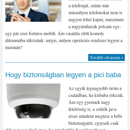
a telefonját, szinte már
másmilyen telefonokat nem is
nagyon lehet kapni, maximum
a nagyáruházak polcain egy-
egy pár ezer forintos mobilt. Ám vásárlás előtt komoly
dilemmába ütközünk: mégis, milyen operációs rendszer legyen a
masinán?
Tovább olvasom »
Hogy biztonságban legyen a pici baba
Az egyik legnagyobb öröm a
családban, ha kisbaba érkezik.
Ám egy gyermek nagy
felelősség is, a szülők java
része mindent megtesz a bébi
biztonságáért, egyesek csak
akkor nyugodnak meg, ha mindenféle figyelőszerkezet,