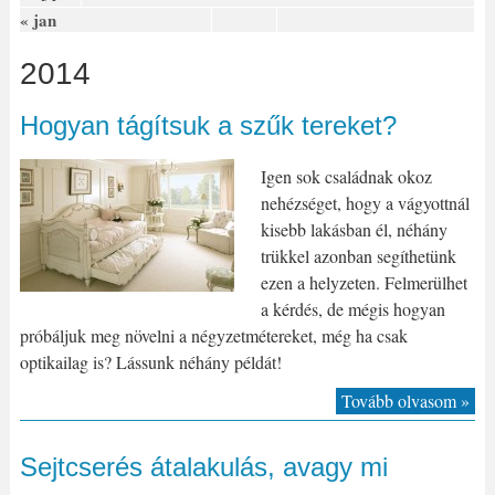
« jan
2014
Hogyan tágítsuk a szűk tereket?
Igen sok családnak okoz
nehézséget, hogy a vágyottnál
kisebb lakásban él, néhány
trükkel azonban segíthetünk
ezen a helyzeten. Felmerülhet
a kérdés, de mégis hogyan
próbáljuk meg növelni a négyzetmétereket, még ha csak
optikailag is? Lássunk néhány példát!
Tovább olvasom »
Sejtcserés átalakulás, avagy mi