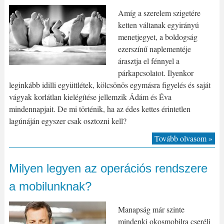
Amíg a szerelem szigetére
ketten váltanak egyirányú
menetjegyet, a boldogság
ezerszínű naplementéje
árasztja el fénnyel a
párkapcsolatot. Ilyenkor
leginkább idilli együttlétek, kölcsönös egymásra figyelés és saját
vágyak korlátlan kielégítése jellemzik Ádám és Éva
mindennapjait. De mi történik, ha az édes kettes érintetlen
lagúnáján egyszer csak osztozni kell?
Tovább olvasom »
Milyen legyen az operációs rendszere
a mobilunknak?
Manapság már szinte
mindenki okosmobilra cseréli