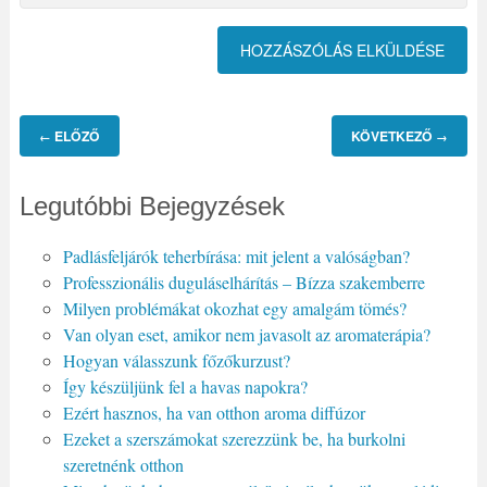
ELŐZŐ
KÖVETKEZŐ
←
→
Legutóbbi Bejegyzések
Padlásfeljárók teherbírása: mit jelent a valóságban?
Professzionális duguláselhárítás – Bízza szakemberre
Milyen problémákat okozhat egy amalgám tömés?
Van olyan eset, amikor nem javasolt az aromaterápia?
Hogyan válasszunk főzőkurzust?
Így készüljünk fel a havas napokra?
Ezért hasznos, ha van otthon aroma diffúzor
Ezeket a szerszámokat szerezzünk be, ha burkolni
szeretnénk otthon