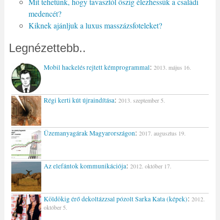
Mit tehetünk, hogy tavasztól őszig élezhessük a családi
medencét?
Kiknek ajánljuk a luxus masszázsfoteleket?
Legnézettebb..
:
Mobil hackelés rejtett kémprogrammal
2013. május 16.
:
Régi kerti kút újraindítása
2013. szeptember 5.
:
Üzemanyagárak Magyarországon
2017. augusztus 19.
:
Az elefántok kommunikációja
2012. október 17.
:
Köldökig érő dekoltázzsal pózolt Sarka Kata (képek)
2012.
október 5.