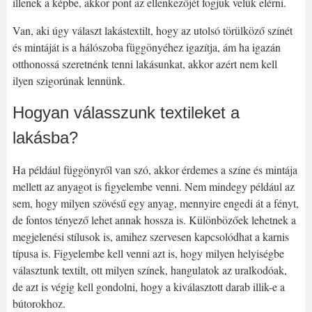
illenek a képbe, akkor pont az ellenkezőjét fogjuk velük elérni.
Van, aki úgy választ lakástextilt, hogy az utolsó törülköző színét
és mintáját is a hálószoba függönyéhez igazítja, ám ha igazán
otthonossá szeretnénk tenni lakásunkat, akkor azért nem kell
ilyen szigorúnak lennünk.
Hogyan válasszunk textileket a
lakásba?
Ha például függönyről van szó, akkor érdemes a színe és mintája
mellett az anyagot is figyelembe venni. Nem mindegy például az
sem, hogy milyen szövésű egy anyag, mennyire engedi át a fényt,
de fontos tényező lehet annak hossza is. Különbözőek lehetnek a
megjelenési stílusok is, amihez szervesen kapcsolódhat a karnis
típusa is. Figyelembe kell venni azt is, hogy milyen helyiségbe
választunk textilt, ott milyen színek, hangulatok az uralkodóak,
de azt is végig kell gondolni, hogy a kiválasztott darab illik-e a
bútorokhoz.