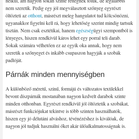
nélkül, ám nagyon sokan szinte rettegnek tőlük, de legalábbis
nem szeretik. Pedig egy jól megválasztott szőnyeg egyrészt
öltözteti az
otthont
, másrészt meleg hangulatot tud kölcsönözni,
ugyanakkor figyelni kell rá, hogy lehetőség szerint mindig tartsuk
tisztán. Nem csak esztétikai, hanem
egészség
ügyi szempontból is
lényeges, hiszen rendkívül káros lehet egy porral teli darab.
Sokak számára vélhetően ez az egyik oka annak, hogy nem
szeretik a szőnyeget és inkább csupaszon hagyják a szobák
padlóját.
Párnák minden mennyiségben
A különböző méretű, színű, formájú és változatos textilekkel
bevont díszpárnák mostanában nagyon kedvelt darabok szinte
minden otthonban. Egyrészt rendkívül jól öltöztetik a szobákat,
másrészt funkciójukat tekintve is több szinten használhatók,
hiszen egy jó délutáni alváshoz, tévénézéshez is kiválóak, de
nagyon jól tudjuk használni őket akár ülőalkalmatosságnak is.