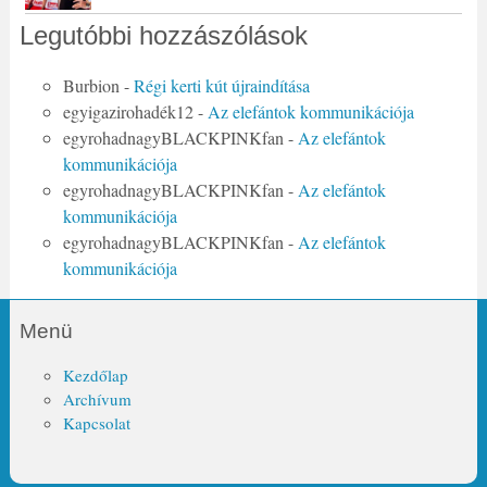
Legutóbbi hozzászólások
Burbion
-
Régi kerti kút újraindítása
egyigazirohadék12
-
Az elefántok kommunikációja
egyrohadnagyBLACKPINKfan
-
Az elefántok
kommunikációja
egyrohadnagyBLACKPINKfan
-
Az elefántok
kommunikációja
egyrohadnagyBLACKPINKfan
-
Az elefántok
kommunikációja
Menü
Kezdőlap
Archívum
Kapcsolat