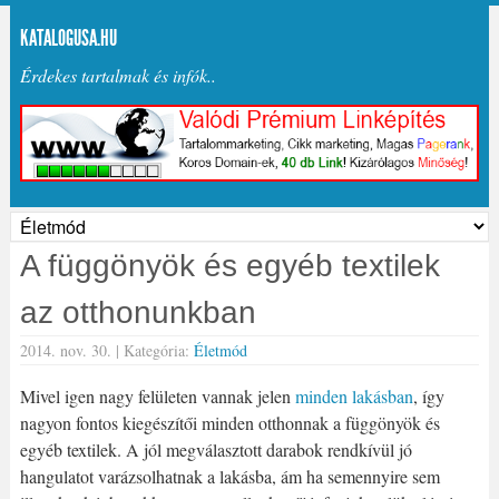
KATALOGUSA.HU
Érdekes tartalmak és infók..
A függönyök és egyéb textilek
az otthonunkban
2014. nov. 30. |
Kategória:
Életmód
Mivel igen nagy felületen vannak jelen
minden lakásban
, így
nagyon fontos kiegészítői minden otthonnak a függönyök és
egyéb textilek. A jól megválasztott darabok rendkívül jó
hangulatot varázsolhatnak a lakásba, ám ha semennyire sem