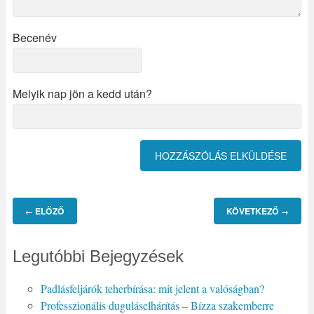
Becenév
Melyik nap jön a kedd után?
ELŐZŐ
KÖVETKEZŐ
←
→
Legutóbbi Bejegyzések
Padlásfeljárók teherbírása: mit jelent a valóságban?
Professzionális duguláselhárítás – Bízza szakemberre