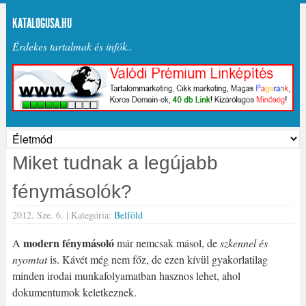
KATALOGUSA.HU
Érdekes tartalmak és infók..
Miket tudnak a legújabb
fénymásolók?
2012. Sze. 6. |
Kategória:
Belföld
modern fénymásoló
A
már nemcsak másol, de
szkennel és
nyomtat
is. Kávét még nem főz, de ezen kívül gyakorlatilag
minden irodai munkafolyamatban hasznos lehet, ahol
dokumentumok keletkeznek.