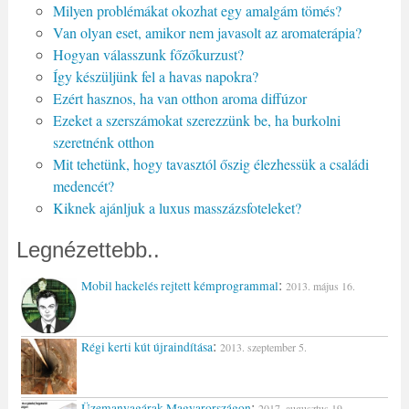
Milyen problémákat okozhat egy amalgám tömés?
Van olyan eset, amikor nem javasolt az aromaterápia?
Hogyan válasszunk főzőkurzust?
Így készüljünk fel a havas napokra?
Ezért hasznos, ha van otthon aroma diffúzor
Ezeket a szerszámokat szerezzünk be, ha burkolni
szeretnénk otthon
Mit tehetünk, hogy tavasztól őszig élezhessük a családi
medencét?
Kiknek ajánljuk a luxus masszázsfoteleket?
Legnézettebb..
:
Mobil hackelés rejtett kémprogrammal
2013. május 16.
:
Régi kerti kút újraindítása
2013. szeptember 5.
:
Üzemanyagárak Magyarországon
2017. augusztus 19.