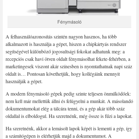
Fénymásoló
A felhasználóazonosítás szintén nagyon hasznos, ha több
alkalmazott is használja a gépet, hiszen a chipkártyás rendszer
segítségével különböző jogosultsági fokokat adhatunk meg: a
recepciós csak havi ötven oldalt fénymásolhat fekete-fehérben, a
marketingesek viszont akár színesben is nyomtathatnak napi száz
oldalt is… Pontosan követhetjük, hogy kollégáink mennyit
használják a gépet.
A modern fénymásoló gépek pedig szinte teljesen önműködőek:
nem kell már mellettük állni és felügyelni a munkát. A másolandó
dokumentumokat elég a tálcára tenni, és a gép akár több száz
oldallal is elboldogul. Ha szeretnénk, még össze is fűzi a lapokat.
Ha szeretnénk, akkor a lemásolt lapok képét is lementi a gép, így
a számítógépen is elérhetjük majd a dokumentumot. A