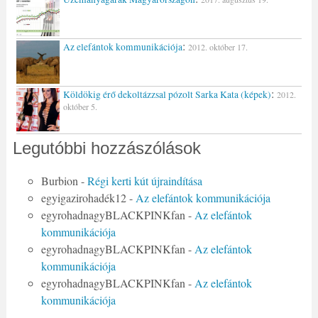
:
Az elefántok kommunikációja
2012. október 17.
:
Köldökig érő dekoltázzsal pózolt Sarka Kata (képek)
2012.
október 5.
Legutóbbi hozzászólások
Burbion
-
Régi kerti kút újraindítása
egyigazirohadék12
-
Az elefántok kommunikációja
egyrohadnagyBLACKPINKfan
-
Az elefántok
kommunikációja
egyrohadnagyBLACKPINKfan
-
Az elefántok
kommunikációja
egyrohadnagyBLACKPINKfan
-
Az elefántok
kommunikációja