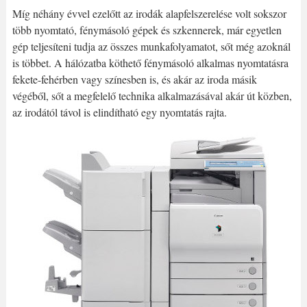
Míg néhány évvel ezelőtt az irodák alapfelszerelése volt sokszor
több nyomtató, fénymásoló gépek és szkennerek, már egyetlen
gép teljesíteni tudja az összes munkafolyamatot, sőt még azoknál
is többet. A hálózatba köthető fénymásoló alkalmas nyomtatásra
fekete-fehérben vagy színesben is, és akár az iroda másik
végéből, sőt a megfelelő technika alkalmazásával akár út közben,
az irodától távol is elindítható egy nyomtatás rajta.