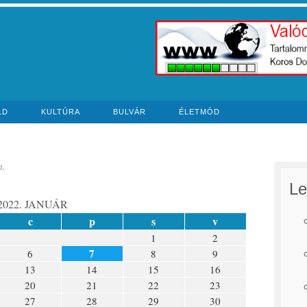
LD
KULTÚRA
BULVÁR
ÉLETMÓD
n.
Le
2022. JANUÁR
c
p
s
v
1
2
7
6
8
9
13
14
15
16
20
21
22
23
27
28
29
30