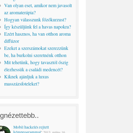
Van olyan eset, amikor nem javasolt
az aromaterápia?
Hogyan válasszunk főzőkurzust?
Így készüljünk fel a havas napokra?
Ezért hasznos, ha van otthon aroma
diffúzor
Ezeket a szerszámokat szerezzünk
be, ha burkolni szeretnénk otthon
Mit tehetünk, hogy tavasztól őszig
élezhessük a családi medencét?
Kiknek ajánljuk a luxus
masszázsfoteleket?
gnézettebb..
Mobil hackelés rejtett
:
kémprogrammal
2013. május 16.