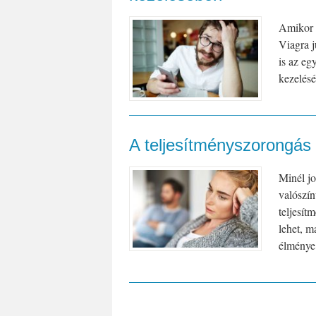
Amikor 
Viagra j
is az eg
kezelés
A teljesítményszorongás
Minél jo
valószín
teljesít
lehet, m
élménye