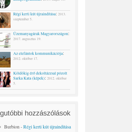
:
Régi kerti kút újraindítása
2013.
szeptember 5.
:
Üzemanyagárak Magyarországon
2017. augusztus 19.
:
Az elefántok kommunikációja
2012. október 17.
Köldökig érő dekoltázzsal pózolt
:
Sarka Kata (képek)
2012. október
5.
gutóbbi hozzászólások
Burbion
-
Régi kerti kút újraindítása