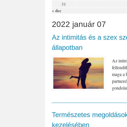
31
« dec
2022 január 07
Az intimitás és a szex s
állapotban
Az intim
fellendí
maga a b
partner
gondolat
Természetes megoldások
kezelésében