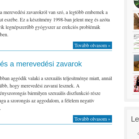
a merevedési zavarokról van szó, a legtöbb embernek a
ut eszébe. Ez a készítmény 1998-ban jelent meg és azóta
yik legnépszerűbb gyógyszer az erekciós problémák
ében.
Tovább olvasom »
 és a merevedési zavarok
bban aggódik valaki a szexuális teljesítménye miatt, annál
űbb, hogy merevedési zavarai lesznek. A
ményszorongás bármilyen szexuális diszfunkció része
aga a szorongás az aggodalom, a félelem negatív
.
Le
Tovább olvasom »