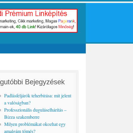
gutóbbi Bejegyzések
Padlásfeljárók teherbírása: mit jelent
a valóságban?
Professzionális duguláselhárítás –
Bízza szakemberre
Milyen problémákat okozhat egy
amalgám tömés?