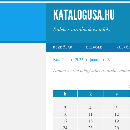
KATALOGUSA.HU
Érdekes tartalmak és infók..
KEZDŐLAP
BELFÖLD
KÜLFÖ
Kezdőlap
2022
január
07
Dátum szerint böngészhet az archívumba
h
k
s
3
4
5
10
11
12
17
18
19
24
25
26