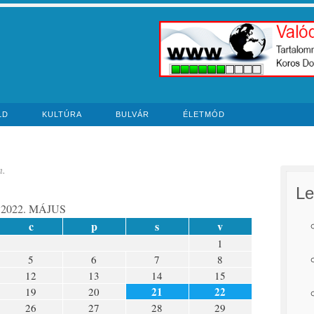
LD
KULTÚRA
BULVÁR
ÉLETMÓD
n.
Le
2022. MÁJUS
c
p
s
v
1
5
6
7
8
12
13
14
15
21
22
19
20
26
27
28
29