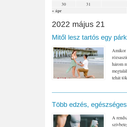
30
31
« ápr
2022 május 21
Mitől lesz tartós egy pár
Amikor s
rózsaszí
három mé
megtalál
tehát tök
Több edzés, egészsége
A rendsz
szívbete