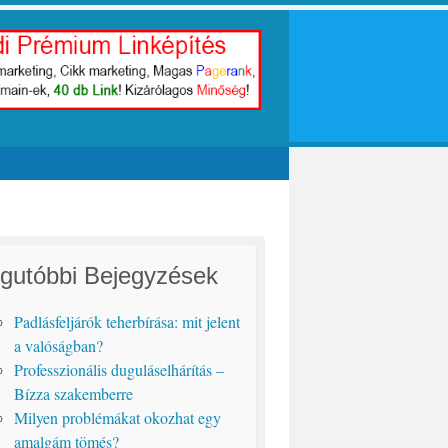
gutóbbi Bejegyzések
Padlásfeljárók teherbírása: mit jelent
a valóságban?
Professzionális duguláselhárítás –
Bízza szakemberre
Milyen problémákat okozhat egy
amalgám tömés?