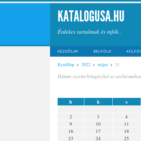
KATALOGUSA.HU
Érdekes tartalmak és infók..
KEZDŐLAP
BELFÖLD
KÜLFÖ
Kezdőlap
2022
május
21
Dátum szerint böngészhet az archívumba
h
k
s
2
3
4
9
10
11
16
17
18
23
24
25