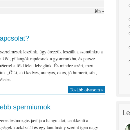
jún »
kapcsolat?
zerelmesek leszünk, úgy érezzük leszállt a szemünkre a
n köd, pillangók repdesnek a gyomrunkba, és persze
terrel a föld felett lebegünk. És mindez azért, mert
tuk „Ő”-t, aki kedves, aranyos, okos, jó humorú, stb.,
életes.
Tovább olvasom »
sebb spermiumok
Le
eres testmozgás javítja a hangulatot, csökkenti a
gségek kockázatát és egy tanulmány szerint igen nagy