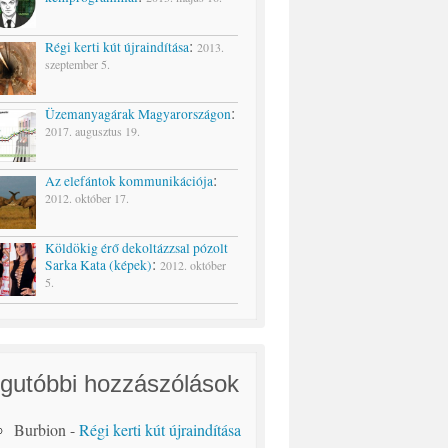
:
Régi kerti kút újraindítása
2013.
szeptember 5.
:
Üzemanyagárak Magyarországon
2017. augusztus 19.
:
Az elefántok kommunikációja
2012. október 17.
Köldökig érő dekoltázzsal pózolt
:
Sarka Kata (képek)
2012. október
5.
gutóbbi hozzászólások
Burbion
-
Régi kerti kút újraindítása