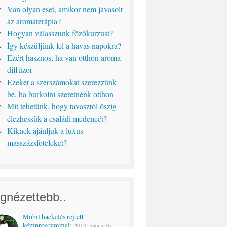
Van olyan eset, amikor nem javasolt
az aromaterápia?
Hogyan válasszunk főzőkurzust?
Így készüljünk fel a havas napokra?
Ezért hasznos, ha van otthon aroma
diffúzor
Ezeket a szerszámokat szerezzünk
be, ha burkolni szeretnénk otthon
Mit tehetünk, hogy tavasztól őszig
élezhessük a családi medencét?
Kiknek ajánljuk a luxus
masszázsfoteleket?
gnézettebb..
Mobil hackelés rejtett
:
kémprogrammal
2013. május 16.