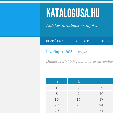
KATALOGUSA.HU
Érdekes tartalmak és infók..
KEZDŐLAP
BELFÖLD
KÜLFÖ
Kezdőlap
2023
május
Dátum szerint böngészhet az archívumba
h
k
s
1
2
3
8
9
10
15
16
17
22
23
24
29
30
31