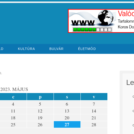
LD
KULTÚRA
BULVÁR
ÉLETMÓD
n.
Le
2023. MÁJUS
c
p
s
v
4
5
6
7
11
12
13
14
18
19
20
21
27
25
26
28