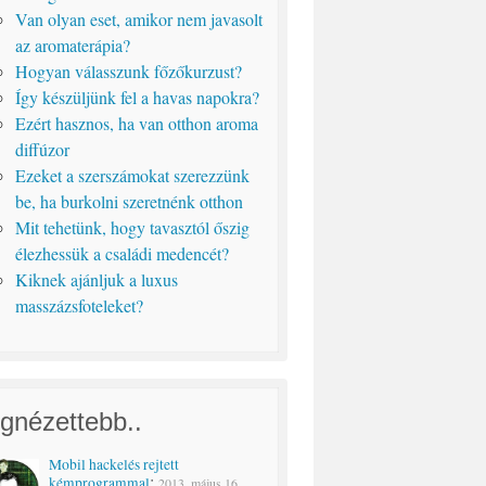
Van olyan eset, amikor nem javasolt
az aromaterápia?
Hogyan válasszunk főzőkurzust?
Így készüljünk fel a havas napokra?
Ezért hasznos, ha van otthon aroma
diffúzor
Ezeket a szerszámokat szerezzünk
be, ha burkolni szeretnénk otthon
Mit tehetünk, hogy tavasztól őszig
élezhessük a családi medencét?
Kiknek ajánljuk a luxus
masszázsfoteleket?
gnézettebb..
Mobil hackelés rejtett
:
kémprogrammal
2013. május 16.