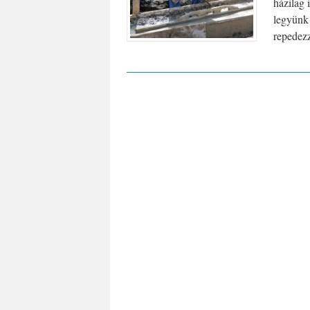
házilag 
legyünk 
repedezz