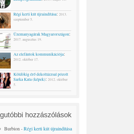
:
Régi kerti kút újraindítása
2013.
szeptember 5.
:
Üzemanyagárak Magyarországon
2017. augusztus 19.
:
Az elefántok kommunikációja
2012. október 17.
Köldökig érő dekoltázzsal pózolt
:
Sarka Kata (képek)
2012. október
5.
gutóbbi hozzászólások
Burbion
-
Régi kerti kút újraindítása