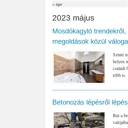
« ápr
2023 május
Mosdókagyló trendekről,
megoldások közül váloga
Szinte n
helyen m
családi 
több is.
Betonozás lépésről lépés
Bár a be
valójába