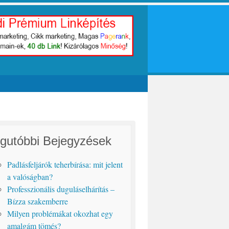
gutóbbi Bejegyzések
Padlásfeljárók teherbírása: mit jelent
a valóságban?
Professzionális duguláselhárítás –
Bízza szakemberre
Milyen problémákat okozhat egy
amalgám tömés?